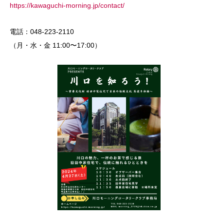
https://kawaguchi-morning.jp/contact/
電話：048-223-2110
（月・水・金 11:00〜17:00）