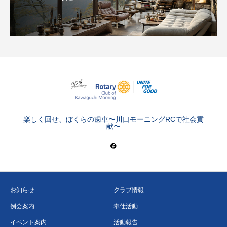
楽しく回せ、ぼくらの歯車〜川口モーニングRCで社会貢
献〜
お知らせ
クラブ情報
例会案内
奉仕活動
イベント案内
活動報告